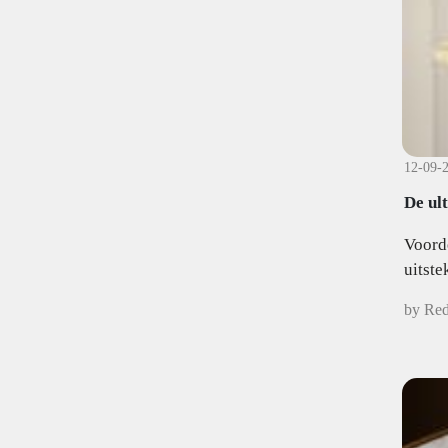
12-09-
De ul
Voord
uitste
by Red