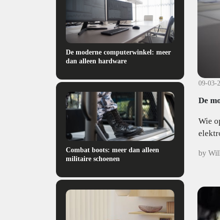
De moderne computerwinkel: meer
dan alleen hardware
09-03-
De mo
Wie op
elektr
Combat boots: meer dan alleen
by Wil
militaire schoenen