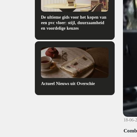
De ultieme gids voor het kopen van
een pvc vloer: stijl, duurzaamheid
en voordelige keuzes
Actueel Nieuws uit Overschie
18-06-
Comba