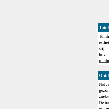
Tuin
Tuinh
esthe
stijl,
boven
tuinh
Ontd
Nolva
gezon
zoeke
De to
optim