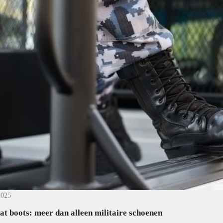
2025
t boots: meer dan alleen militaire schoenen