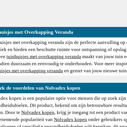
huisjes met Overkapping Veranda
uisjes met overkapping veranda zijn de perfecte aanvulling op e
tiek en bieden een beschutte ruimte voor ontspanning of opslag.
 een
tuinhuisjes met overkapping veranda
maakt van jouw tuin ee
dien duurzaam en eenvoudig te onderhouden. Voor meer inspira
uisjes met overkapping veranda
en geniet van jouw nieuwe tuin
ek de voordelen van Nolvadex kopen
dex kopen is een populaire optie voor mensen die op zoek zijn 
dheidsdoelen. Dit product, bekend om zijn betrouwbare resulta
n. Door te
Nolvadex kopen
, krijg je toegang tot een product v
enemende populariteit van
Nolvadex kopen
onder gebruikers sp
aliseren of specifieke gezondheidsdoelen wilt bereiken, dit pr