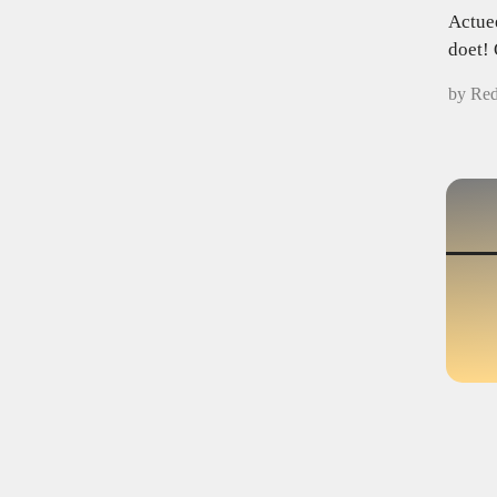
Actuee
doet! 
by Red